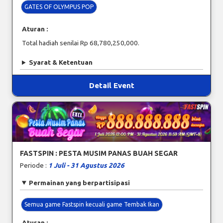
GATES OF OLYMPUS POP
Aturan :
Total hadiah senilai Rp 68,780,250,000.
Syarat & Ketentuan
Detail Event
FASTSPIN : PESTA MUSIM PANAS BUAH SEGAR
Periode :
1 Juli - 31 Agustus 2026
Permainan yang berpartisipasi
Semua game Fastspin kecuali game Tembak Ikan
Aturan :