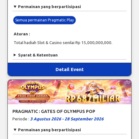
Permainan yang berpartisipasi
Semua permainan Pragmatic Play
Aturan :
Total hadiah Slot & Casino senilai Rp 15,000,000,000.
Syarat & Ketentuan
Detail Event
PRAGMATIC : GATES OF OLYMPUS POP
Periode :
3 Agustus 2026 - 28 September 2026
Permainan yang berpartisipasi