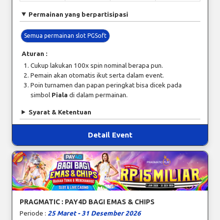
Permainan yang berpartisipasi
Semua permainan slot PGSoft
Aturan :
Cukup lakukan 100x spin nominal berapa pun.
Pemain akan otomatis ikut serta dalam event.
Poin turnamen dan papan peringkat bisa dicek pada
simbol
Piala
di dalam permainan.
Syarat & Ketentuan
Detail Event
PRAGMATIC : PAY4D BAGI EMAS & CHIPS
Periode :
25 Maret - 31 Desember 2026