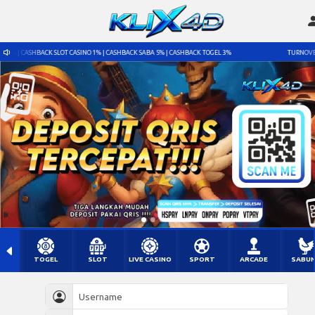
 | CASHBACK SLOT CASINO 1% | CASHBACK SABA 5% | CASHBACK TOGEL 3%
TURNOVER SLO
TOGEL
SLOT
LIVE CASINO
SPORT
ARCADE
SABU